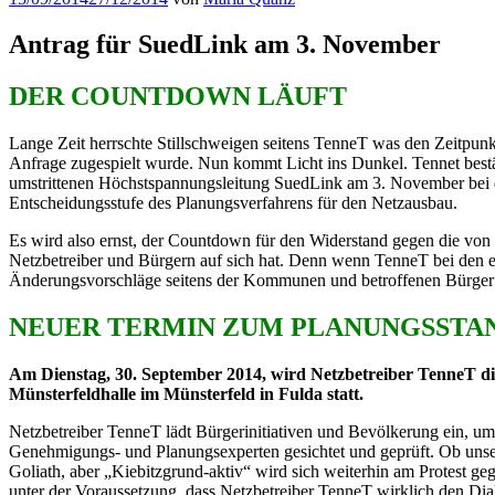
am
Antrag für SuedLink am 3. November
DER COUNTDOWN LÄUFT
Lange Zeit herrschte Stillschweigen seitens TenneT was den Zeitpunk
Anfrage zugespielt wurde. Nun kommt Licht ins Dunkel. Tennet bestä
umstrittenen Höchstspannungsleitung SuedLink am 3. November bei de
Entscheidungsstufe des Planungsverfahrens für den Netzausbau.
Es wird also ernst, der Countdown für den Widerstand gegen die von N
Netzbetreiber und Bürgern auf sich hat. Denn wenn TenneT bei den er
Änderungsvorschläge seitens der Kommunen und betroffenen Bürger bz
NEUER TERMIN ZUM PLANUNGSSTA
Am Dienstag, 30. September 2014, wird Netzbetreiber TenneT die
Münsterfeldhalle im Münsterfeld in Fulda statt.
Netzbetreiber TenneT lädt Bürgerinitiativen und Bevölkerung ein, u
Genehmigungs- und Planungsexperten gesichtet und geprüft. Ob unsere
Goliath, aber „Kiebitzgrund-aktiv“ wird sich weiterhin am Protest g
unter der Voraussetzung, dass Netzbetreiber TenneT wirklich den Dia