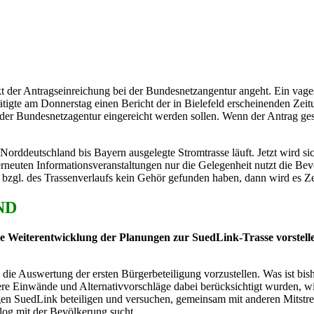
t der Antragseinreichung bei der Bundesnetzangentur angeht. Ein vage
tigte am Donnerstag einen Bericht der in Bielefeld erscheinenden Zei
r Bundesnetzagentur eingereicht werden sollen. Wenn der Antrag geste
orddeutschland bis Bayern ausgelegte Stromtrasse läuft. Jetzt wird si
neuten Informationsveranstaltungen nur die Gelegenheit nutzt die Bevö
gl. des Trassenverlaufs kein Gehör gefunden haben, dann wird es Zei
ND
 Weiterentwicklung der Planungen zur SuedLink-Trasse vorstellen.
m die Auswertung der ersten Bürgerbeteiligung vorzustellen. Was ist
 Einwände und Alternativvorschläge dabei berücksichtigt wurden, wird
egen SuedLink beteiligen und versuchen, gemeinsam mit anderen Mitstre
log mit der Bevölkerung sucht.