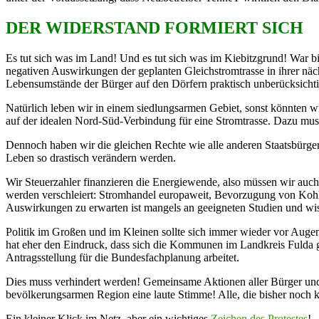
DER WIDERSTAND FORMIERT SICH
Es tut sich was im Land! Und es tut sich was im Kiebitzgrund! War
negativen Auswirkungen der geplanten Gleichstromtrasse in ihrer näc
Lebensumstände der Bürger auf den Dörfern praktisch unberücksichtigt
Natürlich leben wir in einem siedlungsarmen Gebiet, sonst könnten 
auf der idealen Nord-Süd-Verbindung für eine Stromtrasse. Dazu muss 
Dennoch haben wir die gleichen Rechte wie alle anderen Staatsbürger
Leben so drastisch verändern werden.
Wir Steuerzahler finanzieren die Energiewende, also müssen wir auch
werden verschleiert: Stromhandel europaweit, Bevorzugung von Kohle
Auswirkungen zu erwarten ist mangels an geeigneten Studien und wis
Politik im Großen und im Kleinen sollte sich immer wieder vor Augen
hat eher den Eindruck, dass sich die Kommunen im Landkreis Fulda ge
Antragsstellung für die Bundesfachplanung arbeitet.
Dies muss verhindert werden! Gemeinsame Aktionen aller Bürger und
bevölkerungsarmen Region eine laute Stimme! Alle, die bisher noch k
Ein kleiner Klick im Netz, aber ein wichtiges
Zeichen des Protestes
!