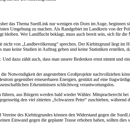
 bisher das Thema SuedLink nur wenigen ein Dorn im Auge, beginnen 
hsten Umgebung zu machen. Als Randgebiet im Landkreis von der Politi
 bleiben. Wer Landflucht beklagt, muss auch bereit sein, sich für die
wir nicht von „Landbevölkerung“ sprechen. Der Kiebitzgrund liegt im
man keine Studien in Auftrag geben und keine Statistiken erstellen, da
. Und dazu zählt auch, dass man unsere Bedenken ernst nimmt und einen
 die Notwendigkeit der angestrebten Großprojekte nachvollziehen könn
strom gegenüber erneuerbaren Energien, gestützt auf eine fragwürdige
senschaftlichen Erkenntnissen schlichtweg verantwortungslos.
 führen, aus Bürgern werden bald wieder Wähler. Mitspracherecht bei 
genseitig den viel zitierten „Schwarzen Peter“ zuschieben, während de
 Vereine des Kiebitzgrundes können den Widerstand gegen die SuedLink
einen Einwand gegen die geplante Trasse erhoben haben, sollten dies sc