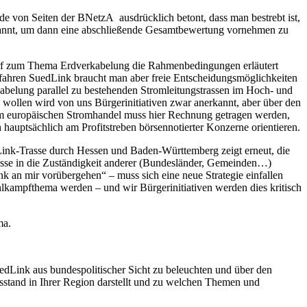
de von Seiten der BNetzA ausdrücklich betont, dass man bestrebt ist,
enannt, um dann eine abschließende Gesamtbewertung vornehmen zu
wurf zum Thema Erdverkabelung die Rahmenbedingungen erläutert
erfahren SuedLink braucht man aber freie Entscheidungsmöglichkeiten
kabelung parallel zu bestehenden Stromleitungstrassen im Hoch- und
 wollen wird von uns Bürgerinitiativen zwar anerkannt, aber über den
dem europäischen Stromhandel muss hier Rechnung getragen werden,
 hauptsächlich am Profitstreben börsennotierter Konzerne orientieren.
Link-Trasse durch Hessen und Baden-Württemberg zeigt erneut, die
Trasse in die Zuständigkeit anderer (Bundesländer, Gemeinden…)
nk an mir vorübergehen“ – muss sich eine neue Strategie einfallen
lkampfthema werden – und wir Bürgerinitiativen werden dies kritisch
ma.
Link aus bundespolitischer Sicht zu beleuchten und über den
nsstand in Ihrer Region darstellt und zu welchen Themen und