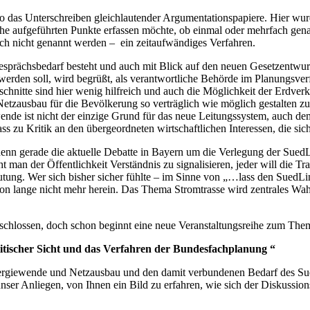
o das Unterschreiben gleichlautender Argumentationspapiere. Hier wur
iche aufgeführten Punkte erfassen möchte, ob einmal oder mehrfach g
h nicht genannt werden – ein zeitaufwändiges Verfahren.
Gesprächsbedarf besteht und auch mit Blick auf den neuen Gesetzent
 werden soll, wird begrüßt, als verantwortliche Behörde im Planungsv
hnitte sind hier wenig hilfreich und auch die Möglichkeit der Erdver
tzausbau für die Bevölkerung so verträglich wie möglich gestalten zu
ende ist nicht der einzige Grund für das neue Leitungssystem, auch 
 zu Kritik an den übergeordneten wirtschaftlichen Interessen, die sich
denn gerade die aktuelle Debatte in Bayern um die Verlegung der Sued
ht man der Öffentlichkeit Verständnis zu signalisieren, jeder will die 
utung. Wer sich bisher sicher fühlte – im Sinne von „…lass den SuedLi
n lange nicht mehr herein. Das Thema Stromtrasse wird zentrales Wah
schlossen, doch schon beginnt eine neue Veranstaltungsreihe zum The
itischer Sicht und das Verfahren der Bundesfachplanung “
ergiewende und Netzausbau und den damit verbundenen Bedarf des Sued
unser Anliegen, von Ihnen ein Bild zu erfahren, wie sich der Diskussio