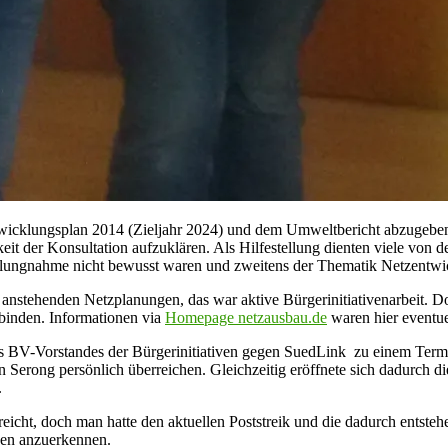
icklungsplan 2014 (Zieljahr 2024) und dem Umweltbericht abzugeben. 
hkeit der Konsultation aufzuklären. Als Hilfestellung dienten viele von
 Stellungnahme nicht bewusst waren und zweitens der Thematik Netzentw
 anstehenden Netzplanungen, das war aktive Bürgerinitiativenarbeit. 
ubinden. Informationen via
Homepage netzausbau.de
waren hier eventue
 BV-Vorstandes der Bürgerinitiativen gegen SuedLink zu einem Termin
 Serong persönlich überreichen. Gleichzeitig eröffnete sich dadurch 
.
icht, doch man hatte den aktuellen Poststreik und die dadurch entsteh
gen anzuerkennen.