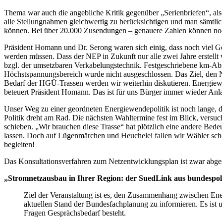
Thema war auch die angebliche Kritik gegenüber „Serienbriefen“, als
alle Stellungnahmen gleichwertig zu berücksichtigen und man sämtl
können. Bei über 20.000 Zusendungen – genauere Zahlen können noc
Präsident Homann und Dr. Serong waren sich einig, dass noch viel 
werden müssen. Dass der NEP in Zukunft nur alle zwei Jahre erstellt
bzgl. der umsetzbaren Verkabelungstechnik. Festgeschriebene km-Absc
Höchstspannungsbereich wurde nicht ausgeschlossen. Das Ziel, den Ne
Bedarf der HGÜ-Trassen werden wir weiterhin diskutieren. Energiew
beteuert Präsident Homann. Das ist für uns Bürger immer wieder Anlass
Unser Weg zu einer geordneten Energiewendepolitik ist noch lange, 
Politik dreht am Rad. Die nächsten Wahltermine fest im Blick, versuc
schieben. „Wir brauchen diese Trasse“ hat plötzlich eine andere Bede
lassen. Doch auf Lügenmärchen und Heuchelei fallen wir Wähler scho
begleiten!
Das Konsultationsverfahren zum Netzentwicklungsplan ist zwar abge
„Stromnetzausbau in Ihrer Region: der SuedLink aus bundespol
Ziel der Veranstaltung ist es, den Zusammenhang zwischen En
aktuellen Stand der Bundesfachplanung zu informieren. Es ist 
Fragen Gesprächsbedarf besteht.