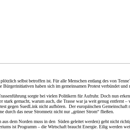
n plötzlich selbst betroffen ist. Für alle Menschen entlang des von T
ie Bürgerinitiativen haben sich im gemeinsamen Protest verbündet und
Trassenführung sorgte bei vielen Politikern für Aufruhr. Doch nun erk
er stark gemacht, warum auch, die Trasse war ja weit genug entfernt –
otest gegen SuedLink nicht aufhören. Der europäischen Gemeinschaft
 durch das neue Stromnetz nicht nur „grüner Strom“ fließen.
m aus dem Norden muss in den Süden geleitet werden) geht nicht richtig
ums ist Programm – die Wirtschaft braucht Energie. Eilig werden weiter