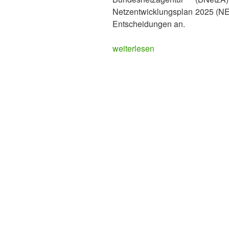
Netzentwicklungsplan 2025 (NEP
Entscheidungen an.
„SuedLink
weiterlesen
2.0
–
die
nächste
Runde
beginnt!“