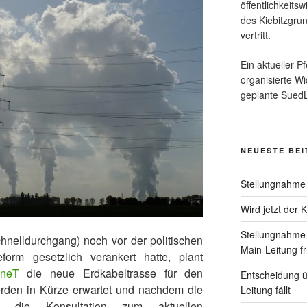
öffentlichkeits
des Kiebitzgru
vertritt.
Ein aktueller Pf
organisierte W
geplante SuedL
NEUESTE BE
Stellungnahme
Wird jetzt der 
Stellungnahme 
nelldurchgang) noch vor der politischen
Main-Leitung fr
orm gesetzlich verankert hatte, plant
nneT
die neue Erdkabeltrasse für den
Entscheidung ü
rden in Kürze erwartet und nachdem die
Leitung fällt
A) die Konsultation zum aktuellen