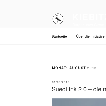
Zum
Inhalt
KIEBI
springen
Bürger unter Strom
Startseite
Über die Initiative
MONAT:
AUGUST 2016
VERÖFFENTLICHT
31/08/2016
AM
SuedLink 2.0 – die 