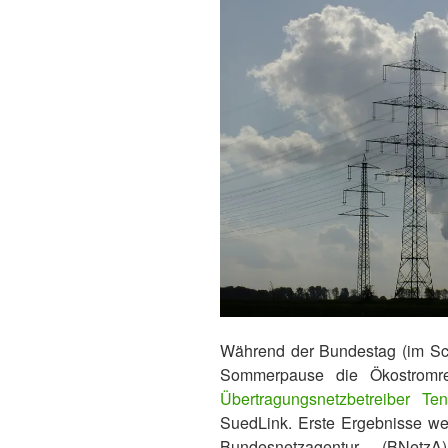
Während der Bundestag (im Sch
Sommerpause die Ökostromref
Übertragungsnetzbetreiber Te
SuedLink. Erste Ergebnisse we
Bundesnetzagentur (BNetz