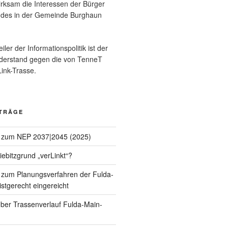
wirksam die Interessen der Bürger
ndes in der Gemeinde Burghaun
eiler der Informationspolitik ist der
iderstand gegen die von TenneT
ink-Trasse.
ITRÄGE
 zum NEP 2037|2045 (2025)
Kiebitzgrund „verLinkt“?
zum Planungsverfahren der Fulda-
istgerecht eingereicht
ber Trassenverlauf Fulda-Main-