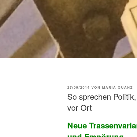
VERÖFFENTLICHT
27/09/2014
VON
MARIA QUANZ
AM
So sprechen Politik
vor Ort
Neue Trassenvaria
und Empörung