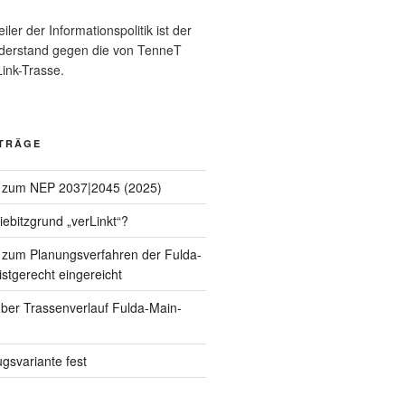
eiler der Informationspolitik ist der
iderstand gegen die von TenneT
ink-Trasse.
ITRÄGE
 zum NEP 2037|2045 (2025)
Kiebitzgrund „verLinkt“?
zum Planungsverfahren der Fulda-
istgerecht eingereicht
ber Trassenverlauf Fulda-Main-
gsvariante fest