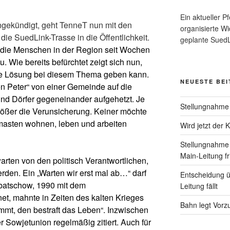
Ein aktueller Pf
ngekündigt, geht TenneT nun mit den
organisierte W
ie SuedLink-Trasse in die Öffentlichkeit.
geplante SuedL
t die Menschen in der Region seit Wochen
 Wie bereits befürchtet zeigt sich nun,
nde Lösung bei diesem Thema geben kann.
NEUESTE BE
 Peter“ von einer Gemeinde auf die
und Dörfer gegeneinander aufgehetzt. Je
Stellungnahme
ößer die Verunsicherung. Keiner möchte
rmasten wohnen, leben und arbeiten
Wird jetzt der 
Stellungnahme 
Main-Leitung fr
rten von den politisch Verantwortlichen,
den. Ein „Warten wir erst mal ab…“ darf
Entscheidung ü
rbatschow, 1990 mit dem
Leitung fällt
net
,
mahnte in Zeiten des kalten Krieges
Bahn legt Vorzu
mmt, den bestraft das Leben“. Inzwischen
r Sowjetunion regelmäßig zitiert. Auch für