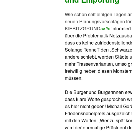
Wie schon seit einigen Tagen a
neuen Planungsvorschlägen für d
KIEBITZGRUND
aktiv
informier
über die Problematik Netzausbau.
dass es keine zufriedenstelle
Solange TenneT den „Schwarzen
andere schiebt, werden Städte 
mehr Trassenvarianten, umso gr
freiwillig neben diesen Monste
müssen.
Die Bürger und Bürgerinnen erwa
dass klare Worte gesprochen wer
es hier nicht geben! Michail Go
Friedensnobelpreis ausgezeich
mit den Worten: „Wer zu spät ko
wird der ehemalige Präsident de